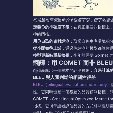
把候選模型倒過你的準確度下限，留下能通
定義你的準確度下限
：在真正重要的指標上
掉的門檻。
用你自己的資料評測
：取樣自你生產環境的
從小開始往上試
：通過你評測的模型都算候
模型更新時重新檢視
：半年前需要 Sonnet
翻譯：用 COMET 而非 BLE
翻譯暴露出一個根本的評測缺陷：
容易計算
BLEU 與人類判斷的相關性很差
BLEU（bilingual evaluation understudy）
性。它同時也是一個很差的品質預測指標，
COMET（Crosslingual Optimized Metr
指標。它與母語者評估品質的方式相關性明顯更
模型，有時 COMET 分數反而較低。