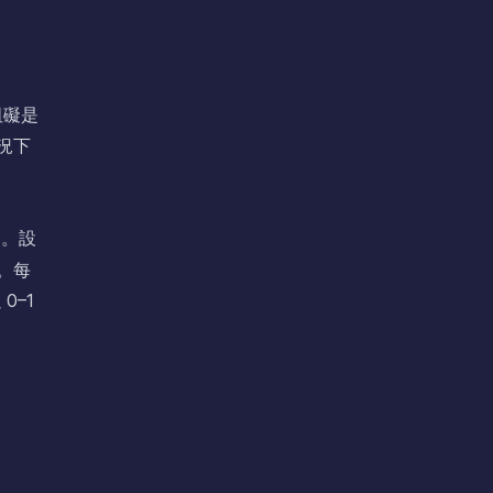
阻礙是
況下
測。設
。每
0–1