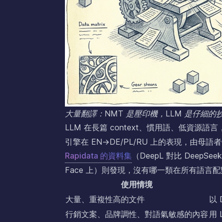
大量翻譯：NMT 是壓印機，LLM 是仔細
LLM 在長篇 context、慣用語、低資源
引擎在 EN→DE/PL/RU 上的表現，由母語
Rapidata 的資料集
（DeepL 對比 DeepSeek
Face 上）則發現，沒有哪一類在所有語言
使用情境
大量、重複性高的文件
以 
行銷文案、品牌調性、對語氣敏感的內容
用 