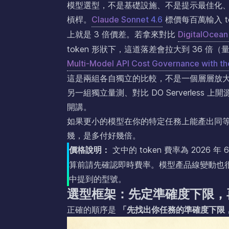
模型選型，不是基礎設施、不是提示最佳化、也
槓桿。
Claude Sonnet 4.6
標價每百萬輸入 tok
上就是 3 倍價差。若拿來對比
DigitalOcean
token 形狀下，這道落差會拉大到 36 倍（
Multi-Model API Cost Governance with th
這是兩組各自獨立的比較，不是一個層層放大的數字
另一組獨立量測、對比 DO Serverle
開講。
如果更小的模型在你的特定任務上能產出同
幾，是多付好幾倍。
價格說明：
文中的 token 費率為 2026 
算前請先確認即時費率。模型產品線變動也
中提到的型號。
選型框架：先定準確度下限，
正確的順序是
「先找出你任務的準確度下限