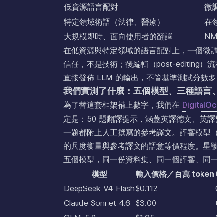
低資源語言配對
微
特定領域術語（法律、醫療）
在
大規模即時、面向使用者的翻譯
NM
在低資源與特定領域的語言配對上，一個微調過的
信任，不是技術；後編輯（post-editi
直接發佈 LLM 的輸出，不管基準測試分數
我們實測了什麼：五個模型、三種語言
為了替這套框架補上數字，我們在
DigitalO
定是：50 題翻譯提示，涵蓋英譯德文、英
一題都附上人工撰寫的參考譯文。評審模型（Claude Op
的尺度衡量與參考譯文的語意等價程度。星號指
五個模型，同一份資料集、同一個評審、同一組 sy
模型
輸入價格／百萬 token
DeepSeek V4 Flash
$0.112
Claude Sonnet 4.6
$3.00