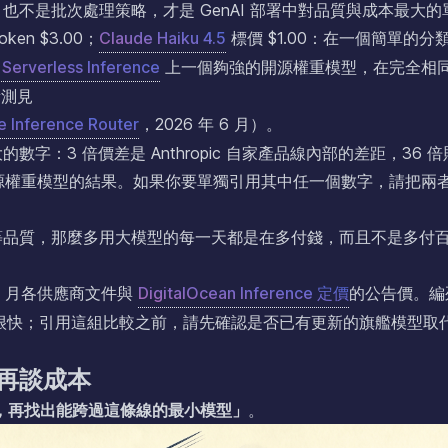
不是批次處理策略，才是 GenAI 部署中對品質與成本最大的
en $3.00；
Claude Haiku 4.5
標價 $1.00：在一個簡單的分
 Serverless Inference
上一個夠強的開源權重模型，在完全相
量測見
e Inference Router
，2026 年 6 月）。
：3 倍價差是 Anthropic 自家產品線內部的差距，36 倍
ss 上開源權重模型的結果。如果你要單獨引用其中任一個數字，請把兩
等品質，那麼多用大模型的每一天都是在多付錢，而且不是多付
年 6 月各供應商文件與
DigitalOcean Inference 定價
的公告價。編
很快；引用這組比較之前，請先確認是否已有更新的旗艦模型取
再談成本
，再找出能跨過這條線的最小模型」
。