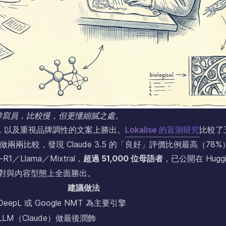
的抄寫員，比較慢，但更懂細膩之處。
語言，以及重視品牌調性的文案上勝出。
Lokalise 的盲測研究
比較了
者做兩兩比較，發現 Claude 3.5 的「良好」評價比例最高（78%
-R1／Llama／Mixtral，
超過 51,000 位母語者
，已公開在 Huggi
配對與內容型態上全面勝出。
建議做法
DeepL 或 Google NMT 為主要引擎
LLM（Claude）做最後潤飾