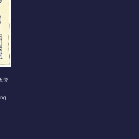
五套
）。
ng