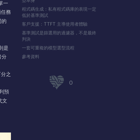
型本身
單一
程式碼生成：私有程式碼庫的表現一定
類任務
低於基準測試
同的
客戶支援：TTFT 主導使用者體驗
基準測試是篩選用的過濾器，不是最終
判決
則是
一套可重複的模型選型流程
者分
參考資料
百分之
0
列預
代文