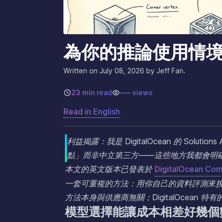
為你的推論使用情
Written on
July 08, 2026
by Jeff Fan.
23 min read
–––
views
Read in
English
利益揭露：我是 DigitalOcean 的 Solutio
點」而非中立第三方——這些地方我都會明
本文的英文版本已發表於
DigitalOcean Co
一套可重複的方法：用你自己的資料評測來挑選推論模型
方法本身與供應商無關；DigitalOcean 
模型選擇能讓成本相差好幾個