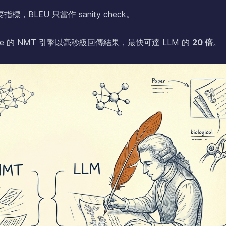
BLEU 只當作 sanity check。
 的 NMT 引擎以毫秒級回傳結果，最快可達 LLM 的
20 倍
。