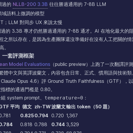
調過的
NLLB-200 3.3B
往往勝過通用的 7-8B LLM
領域語料上微調的模型
T；LLM 對同步 UX 來說太慢
 3.3B 專才仍然勝過通用的 7-8B 通才。AI 在地化最大的
ng）流程之所以存在，是因為生產團隊還沒準備好在沒有人工把關的情
多高。
、一套評測框架
cean Model Evaluations
（public preview）上跑了一次翻譯評
譯繁體中文與英譯波蘭文，內容包含日常、正式、慣用語與技術類
us 4.6）評 Ground Truth Faithfulness（GTF），以 
標的通過門檻是 0.80。
stem prompt、
：
temperature=0
GTF 平均
德文
zh-TW
波蘭文
輸出 token（50 題）
0.781
0.825
0.794
0.720
1,367
0.784
0.818
0.788
0.744
3,529