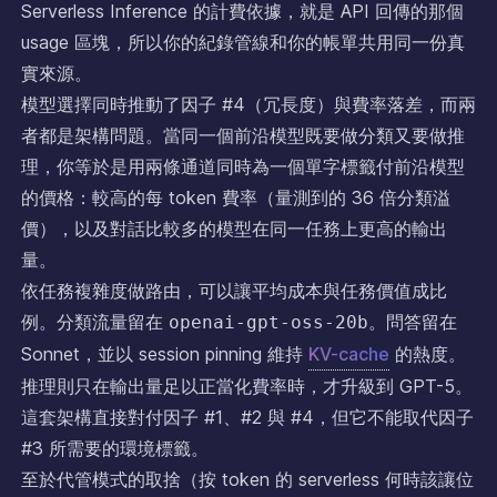
Serverless Inference 的計費依據，就是 API 回傳的那個
usage 區塊，所以你的紀錄管線和你的帳單共用同一份真
實來源。
模型選擇同時推動了因子 #4（冗長度）與費率落差，而兩
者都是架構問題。當同一個前沿模型既要做分類又要做推
理，你等於是用兩條通道同時為一個單字標籤付前沿模型
的價格：較高的每 token 費率（量測到的 36 倍分類溢
價），以及對話比較多的模型在同一任務上更高的輸出
量。
依任務複雜度做路由，可以讓平均成本與任務價值成比
例。分類流量留在
。問答留在
openai-gpt-oss-20b
Sonnet，並以 session pinning 維持
KV-cache
的熱度。
推理則只在輸出量足以正當化費率時，才升級到 GPT-5。
這套架構直接對付因子 #1、#2 與 #4，但它不能取代因子
#3 所需要的環境標籤。
至於代管模式的取捨（按 token 的 serverless 何時該讓位