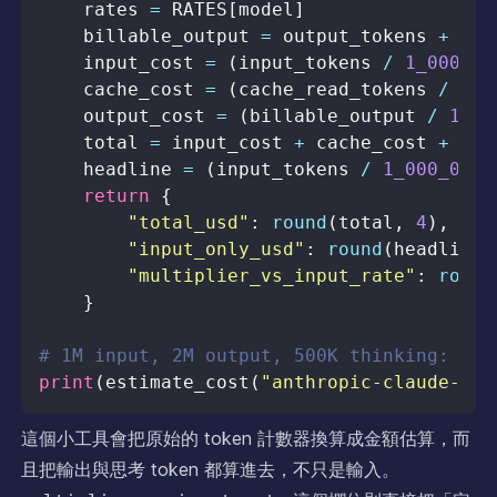
    rates 
=
 RATES
[
model
]
    billable_output 
=
 output_tokens 
+
    input_cost 
=
(
input_tokens 
/
1_000_00
    cache_cost 
=
(
cache_read_tokens 
/
1_0
    output_cost 
=
(
billable_output 
/
1_00
    total 
=
 input_cost 
+
 cache_cost 
+
    headline 
=
(
input_tokens 
/
1_000_000
)
return
{
"total_usd"
:
round
(
total
,
4
)
,
"input_only_usd"
:
round
(
headline
,
"multiplier_vs_input_rate"
:
round
}
# 1M input, 2M output, 500K thinking: mul
print
(
estimate_cost
(
"anthropic-claude-4.6
這個小工具會把原始的 token 計數器換算成金額估算，而
且把輸出與思考 token 都算進去，不只是輸入。