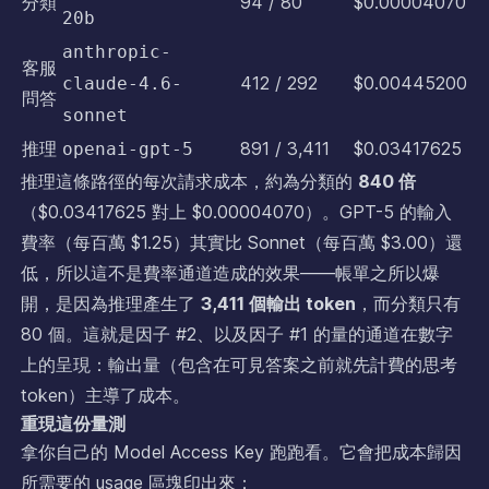
分類
94 / 80
$0.00004070
20b
anthropic-
客服
412 / 292
$0.00445200
claude-4.6-
問答
sonnet
推理
891 / 3,411
$0.03417625
openai-gpt-5
推理這條路徑的每次請求成本，約為分類的
840 倍
（$0.03417625 對上 $0.00004070）。GPT-5 的輸入
費率（每百萬 $1.25）其實比 Sonnet（每百萬 $3.00）還
低，所以這不是費率通道造成的效果——帳單之所以爆
開，是因為推理產生了
3,411 個輸出 token
，而分類只有
80 個。這就是因子 #2、以及因子 #1 的量的通道在數字
上的呈現：輸出量（包含在可見答案之前就先計費的思考
token）主導了成本。
重現這份量測
拿你自己的 Model Access Key 跑跑看。它會把成本歸因
所需要的 usage 區塊印出來：