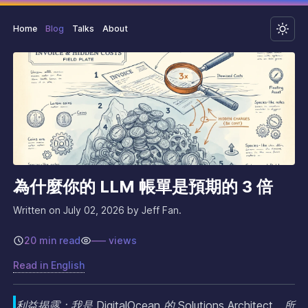
Home
Blog
Talks
About
為什麼你的 LLM 帳單是預期的 3 倍
Written on
July 02, 2026
by Jeff Fan.
20 min read
–––
views
Read in
English
利益揭露：我是 DigitalOcean 的 Solutions Architect，所