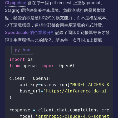
CI pipeline
會在每一個 pull request 上重放 prompt。
Staging 環境鏡像著生產環境。負載測試打的是模型端
點，驗證的卻是應用程式的擴充能力，而不是模型成本。
少了環境標籤，這些全部都會用生產環境的方式計費。
Speedscale 的企業級分析
記錄了團隊直到帳單寄來才發
現非生產環境占比的情況。請為每一次呼叫加上標籤：
python
import
from
 openai 
import
client 
=
 OpenAI
(
    api_key
=
os
.
environ
[
"MODEL_ACCESS_KEY"
    base_url
=
"https://inference.do-ai.run
)
response 
=
 client
.
chat
.
completions
.
create
    model
=
"anthropic-claude-4.6-sonnet"
,