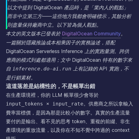
以文中提到 DigitalOcean 產品時，是「業內人的觀點」
而非中立第三方——這些地方我都會明確標示，其餘分析
則盡量保持廠商中立。以下皆為個人觀點。
本文的英文版本已發表於
DigitalOcean Community
。
一篇關於隱藏推論成本相乘因子的實務論述，搭配
DigitalOcean Serverless Inference 上的實跑量測。跨供
應商的模式到處都適用；文中 DigitalOcean 特有的數字來
自
上有記錄的 API 實跑，不
inference.do-ai.run
是行銷素材。
這道落差是結構性的，不是帳單出錯
在生產環境裡，你的 LLM 帳單很少會等於
。供應商之所以拿輸入
input_tokens × input_rate
費率當標價，是因為那是比較小的數字。真實的生產流量
要付的是輸出、看不見的思考 token、重複的前綴、非生
產環境的重放流量，以及你在不知不覺中跨過的 context
級距。