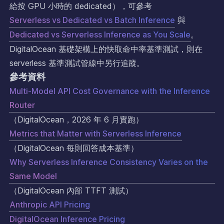
給按 GPU 小時的 dedicated），可參考
Serverless vs Dedicated vs Batch Inference
與
Dedicated vs Serverless Inference as You Scale
。
DigitalOcean 基礎架構上的快取命中率基準測試，則在
serverless 基準測試管線中另行追蹤。
參考資料
Multi-Model API Cost Governance with the Inference
Router
（DigitalOcean，2026 年 6 月實跑）
Metrics that Matter with Serverless Inference
（DigitalOcean 每則回答成本基準）
Why Serverless Inference Consistency Varies on the
Same Model
（DigitalOcean 內部 TTFT 測試）
Anthropic API Pricing
DigitalOcean Inference Pricing