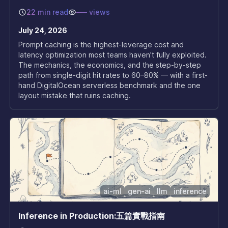
22 min read
–––
views
July 24, 2026
Prompt caching is the highest-leverage cost and
latency optimization most teams haven't fully exploited.
The mechanics, the economics, and the step-by-step
path from single-digit hit rates to 60–80% — with a first-
hand DigitalOcean serverless benchmark and the one
layout mistake that ruins caching.
ai-ml
gen-ai
llm
inference
Inference in Production:五篇實戰指南