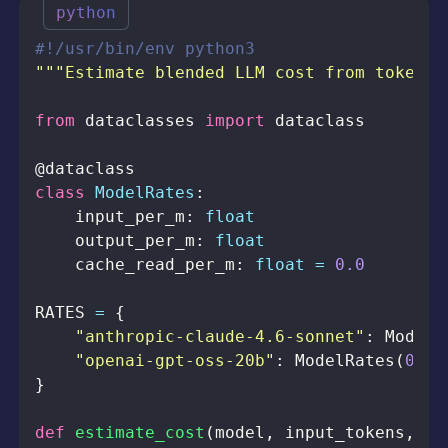
python
#!/usr/bin/env python3
"""Estimate blended LLM cost from token u
from
 dataclasses 
import
@dataclass
class
ModelRates
:
    input_per_m
:
float
    output_per_m
:
float
    cache_read_per_m
:
float
=
0.0
RATES 
=
{
"anthropic-claude-4.6-sonnet"
:
 ModelR
"openai-gpt-oss-20b"
:
 ModelRates
(
0.05
}
def
estimate_cost
(
model
,
 input_tokens
,
 ou