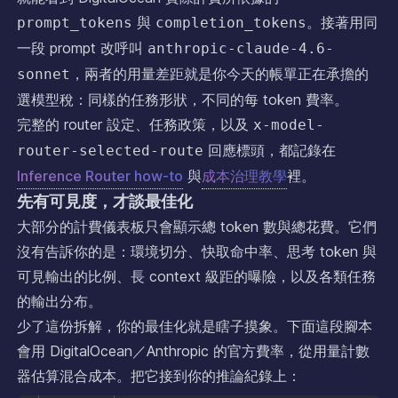
與
。接著用同
prompt_tokens
completion_tokens
一段 prompt 改呼叫
anthropic-claude-4.6-
，兩者的用量差距就是你今天的帳單正在承擔的
sonnet
選模型稅：同樣的任務形狀，不同的每 token 費率。
完整的 router 設定、任務政策，以及
x-model-
回應標頭，都記錄在
router-selected-route
Inference Router how-to
與
成本治理教學
裡。
先有可見度，才談最佳化
大部分的計費儀表板只會顯示總 token 數與總花費。它們
沒有告訴你的是：環境切分、快取命中率、思考 token 與
可見輸出的比例、長 context 級距的曝險，以及各類任務
的輸出分布。
少了這份拆解，你的最佳化就是瞎子摸象。下面這段腳本
會用 DigitalOcean／Anthropic 的官方費率，從用量計數
器估算混合成本。把它接到你的推論紀錄上：