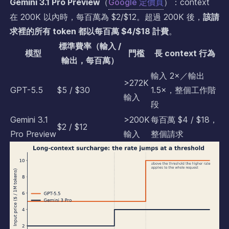
Gemini 3.1 Pro Preview
（
Google 定價頁
）：context
在 200K 以內時，每百萬為 $2/$12。超過 200K 後，
該請
求裡的所有 token 都以每百萬 $4/$18 計費
。
標準費率（輸入 /
模型
門檻
長 context 行為
輸出，每百萬）
輸入 2×／輸出
>272K
GPT-5.5
$5 / $30
1.5×，整個工作階
輸入
段
Gemini 3.1
>200K
每百萬 $4 / $18，
$2 / $12
Pro Preview
輸入
整個請求