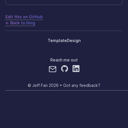
Edit this on GitHub
← Back to blog
Template
Design
Reach me out
© Jeff Fan
2026
•
Got any feedback?