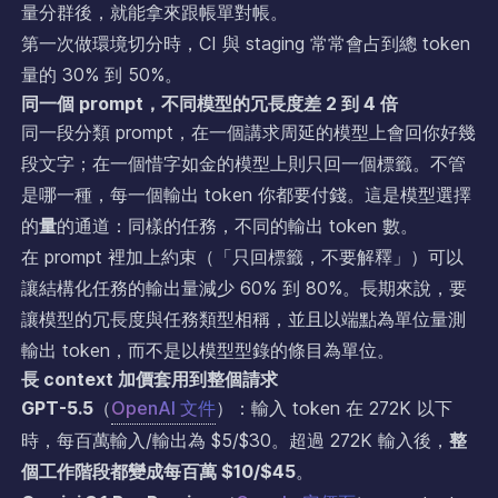
量分群後，就能拿來跟帳單對帳。
第一次做環境切分時，CI 與 staging 常常會占到總 token
量的 30% 到 50%。
同一個 prompt，不同模型的冗長度差 2 到 4 倍
同一段分類 prompt，在一個講求周延的模型上會回你好幾
段文字；在一個惜字如金的模型上則只回一個標籤。不管
是哪一種，每一個輸出 token 你都要付錢。這是模型選擇
的
量
的通道：同樣的任務，不同的輸出 token 數。
在 prompt 裡加上約束（「只回標籤，不要解釋」）可以
讓結構化任務的輸出量減少 60% 到 80%。長期來說，要
讓模型的冗長度與任務類型相稱，並且以端點為單位量測
輸出 token，而不是以模型型錄的條目為單位。
長 context 加價套用到整個請求
GPT-5.5
（
OpenAI 文件
）：輸入 token 在 272K 以下
時，每百萬輸入/輸出為 $5/$30。超過 272K 輸入後，
整
個工作階段都變成每百萬 $10/$45
。