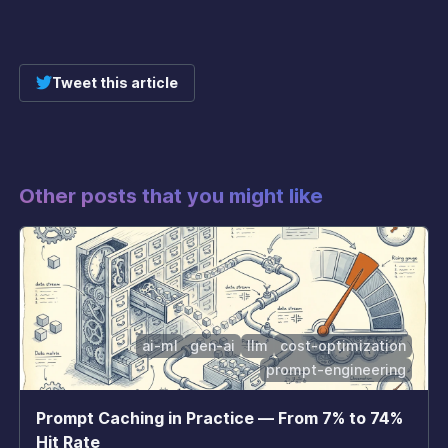
Tweet this article
Other posts that you might like
ai-ml
gen-ai
llm
cost-optimization
prompt-engineering
Prompt Caching in Practice — From 7% to 74%
Hit Rate