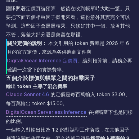
團隊照著定價頁編預算，然後在收到帳單時大吃一驚。只
要把下面五個相乘因子攤開來看，這份意外其實完全可以
預測。這些因子會層層相乘。只修好其中一個、放著其他
不管，落差大部分還是會留在那裡。
關於定價的說明：
本文引用的 token 費率是 2026 年 6
月的官方定價，來源為各供應商文件與
DigitalOcean Inference 定價頁
。編列預算前，請務必再
確認一次當下的實際費率。
五個介於標價與帳單之間的相乘因子
輸出 token 主導了混合費率
Claude Sonnet 4.6
的定價是每百萬輸入 token $3.00、
每百萬輸出 token $15.00。
DigitalOcean Serverless Inference
在撰稿當下也是同樣
的比例。
一個輸入對輸出比為 1:2 的對話型工作負載，在其他因子
都還沒開始作用之前，混合後就已經是
標示輸入費率的 3