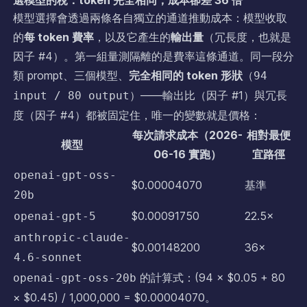
模型選擇會透過兩條各自獨立的通道推動成本：模型收取
的
每 token 費率
，以及它產生的
輸出量
（冗長度，也就是
因子 #4）。第一組量測隔離的是費率這條通道。同一段分
類 prompt、三個模型、
完全相同的 token 形狀
（
94
）——輸出比（因子 #1）與冗長
input / 80 output
度（因子 #4）都被固定住，唯一的變數就是價格：
每次請求成本（2026-
相對最便
模型
06-16 實跑）
宜路徑
openai-gpt-oss-
$0.00004070
基準
20b
$0.00091750
22.5×
openai-gpt-5
anthropic-claude-
$0.00148200
36×
4.6-sonnet
的計算式：(94 × $0.05 + 80
openai-gpt-oss-20b
× $0.45) / 1,000,000 = $0.00004070。