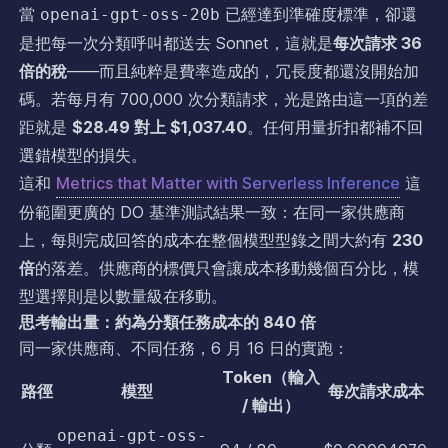
當
已經達到準確度標準，卻還
openai-gpt-oss-20b
是把每一次分類呼叫都送去 Sonnet，這就是
每次請求 36
倍的稅
——而且純粹是費率造成的，冗長度都還沒開始加
碼。若每月有 700,000 次分類請求，光是路由這一項的差
距就是
$28.49 對上 $1,037.40
。任何用量折扣都補不回
選錯模型的損失。
這和
Metrics that Matter with Serverless Inference
這
份範圍更廣的 DO 基準測試結果一致：在同一家供應商
上，每則完成回答的成本在整個模型型錄之間大約有
230
倍
的落差。供應商的標價只會讓成本移動幾個百分比，模
型選擇則是以數量級在移動。
思考輸出量：約為分類任務成本的 840 倍
同一家供應商、不同任務，6 月 16 日的實跑：
Token（輸入
路徑
模型
每次請求成本
/ 輸出）
openai-gpt-oss-