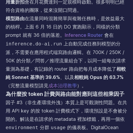
用量折扣
會在月花費達到一定規模時啟動。很多明明已經
符合資格的團隊，從來沒開口問過。
模型路由
在流量同時混雜簡單與複雜任務時，是效益最大
的槓桿。上面 6 月 16 日的 DO 實跑顯示，同樣的分類
prompt 就有 36 倍的落差。
Inference Router
會在
上自動完成任務到模型的分
inference.do-ai.run
派，不需要在應用程式端寫路由邏輯。在 700K / 250K /
50K 的分類／問答／推理流量組合下，以同一組每次請求
量測為基礎，有記錄的 router 路由把每月成本降低了
相較
純 Sonnet 基準的 39.6%
、以及
相較純 Opus 的 63.7%
（完整流量模型請見
成本治理教學
）。
為什麼按 token 計費與路由能對應到這些相乘因子
因子 #3（非生產環境外洩）本質上是可觀測性問題。在共
用 API key 的按 token 計費模式下，環境預設是不會被分
開的。解法是在請求的 metadata 裡加標籤，再用一個依
分群
的儀表板。DigitalOcean
environment
usage