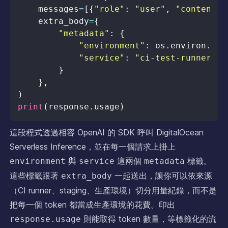
    messages
=
[
{
"role"
:
"user"
,
"content"
:
    extra_body
=
{
"metadata"
:
{
"environment"
:
 os
.
environ
.
get
"service"
:
"ci-test-runner"
,
}
}
,
)
print
(
response
.
usage
)
這段程式透過相容 OpenAI 的 SDK 呼叫 DigitalOcean
Serverless Inference，並在每一個請求上掛上
與
這兩個
標籤。
environment
service
metadata
這些標籤跟著
一起送出，讓你可以依來源
extra_body
（CI runner、staging、生產環境）切分用量紀錄，而不是
把每一個 token 都當成生產環境的花費。印出
則能取得 token 數量，等標籤化的流
response.usage