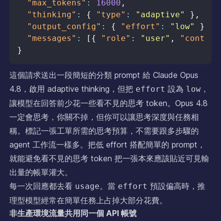
"max_tokens"
:
16000
,
"thinking"
:
{
"type"
:
"adaptive"
}
,
"output_config"
:
{
"effort"
:
"low"
}
,
"messages"
:
[
{
"role"
:
"user"
,
"content
}
這個請求送出一段簡短的分類 prompt 給 Claude Opus
4.8，啟用 adaptive thinking，但把
設為
，
effort
low
讓模型在回答前少花一些看不見的思考 token。Opus 4.8
一定會思考，你關不掉，但你可以讓思考深度與任務相
稱。標記一張工單所需的思考預算，不需要跟多步驟的
agent 工作流一樣多。把低 effort 搭配簡單的 prompt，
就能避免看不見的思考 token 把一張本來應該貼近可見輸
出量的帳單灌大。
每一次回應都去看
。當
預設偏高時，推
usage
effort
理型模型經常在簡單任務上占掉大部分花費。
非生產環境流量共用同一個 API 帳號