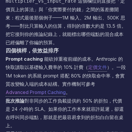
這個欄位則直接把「定
multiplier_vs_input_rate
價頁上的算法」與「你實際要付的錢」之間的落差攤開
來：程式最後那個例子——1M 輸入、2M 輸出、500K 思
考——對比只算輸入的估算，得到的倍數大約是 13.5 倍。
把它接到你的推論紀錄上，就能標出哪些端點的混合成本
已經偏離了你編的預算。
四個槓桿，依效益排序
Prompt caching
能砍掉重複前綴的成本。Anthropic 的
快取讀取以基礎輸入費率的 10% 計費（
定價文件
）。一段
1M token 的系統 prompt 搭配 80% 的快取命中率，會實
質改變輸入端的成本結構。實作機制可參考
Advanced Prompt Caching
。
批次推論
對非同步的工作負載提供約 50% 的折扣，代價
是 24 小時的 SLA。如果你的工作本來就容許延遲，卻還
在呼叫同步端點，那就是把最容易拿到的折扣白白留在桌
上。